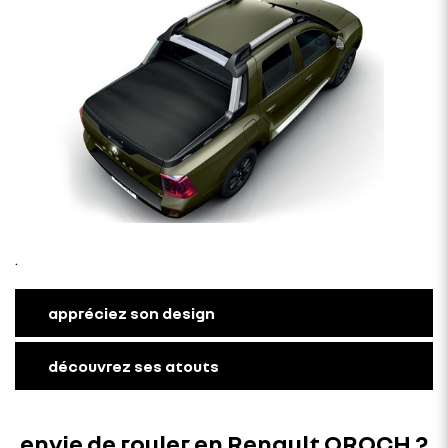
.
appréciez son design
découvrez ses atouts
envie de rouler en Renault OROCH ?